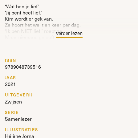
‘Wat ben je lief.’
‘Jij bent heel lief.’
Kim wordt er gek van.
Ze hoort het wel tien keer per dag.
‘Ik ben NIET lief!’ roept ze.
Verder lezen
Maar niemand gelooft haar.
Wat Kim nodig heeft, is een plan.
Een plan om NIET meer lief te zijn.
ISBN
Een humoristisch verhaal dat gebruikt kan worden om het lezen
9789048739516
samen met een ander te oefenen.
—
Felix Meijer (NBD Biblion)
JAAR
2021
UITGEVERIJ
Zwijsen
SERIE
Samenlezer
ILLUSTRATIES
Hélène Jorna