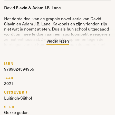
David Slavin & Adam J.B. Lane
Het derde deel van de graphic novel-serie van David
Slavin en Adam J.B. Lane. Kakdonis
en zijn vrienden zijn
niet wat je noemt atleten. Dus als hun school uitgedaagd
wordt om mee te doen aan een sportcompetitie reageren
ze niet enthousiast. Ze moeten het opnemen tegen de
Verder lezen
leerlingen van de Romeinse school aan de andere kant
van de Olympusberg. Alsof dat niet al erg genoeg is, laten
Zeus en zijn Romeinse tegenhanger, Jupiter, zich te veel
meeslepen door de wedstrijd en zetten de berg in als
ISBN
prijs. Zullen de Gekke Goden een manier vinden om
9789024594955
samen te werken met Kakdonis’ perfecte broer Adonis en
zijn atletische vrienden om de Romeinen te verslaan, of
JAAR
moeten ze hun bergtop voor altijd verlaten?
2021
UITGEVERIJ
Luitingh-Sijthof
SERIE
Gekke goden