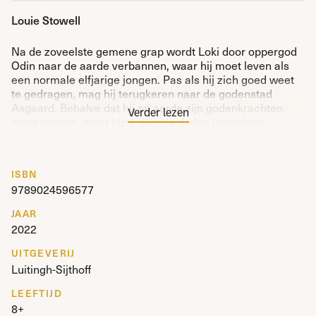
Louie Stowell
Na de zoveelste gemene grap wordt Loki door oppergod
Odin naar de aarde verbannen, waar hij moet leven als
een normale elfjarige jongen. Pas als hij zich goed weet
te gedragen, mag hij terugkeren naar de godenstad
Asgaard. Behalve dat hij op aarde zijn godenkrachten
Verder lezen
moet missen, moet hij: 1. Goede daden verrichten
(vermoeiend!) 2. Naar school gaan (bestaat er een
wredere straf?!) 3. Thor (en zijn vieze windjes) dulden.
Wens hem maar veel geluk. (Of niet, want hij geeft totaal
ISBN
niet om de mening van miezerige stervelingen…)
9789024596577
Het eerste deel van een hilarische graphic-novelserie
JAAR
over een god die goed is in slecht zijn.
2022
UITGEVERIJ
Luitingh-Sijthoff
LEEFTIJD
8+