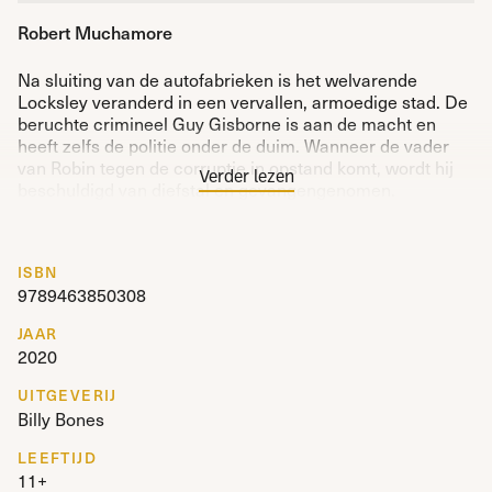
Robert Muchamore
Na sluiting van de autofabrieken is het welvarende
Locksley veranderd in een vervallen, armoedige stad. De
beruchte crimineel Guy Gisborne is aan de macht en
heeft zelfs de politie onder de duim. Wanneer de vader
van Robin tegen de corruptie in opstand komt, wordt hij
Verder lezen
beschuldigd van diefstal en gevangengenomen.
Robin vlucht samen met zijn broer naar het gevaarlijke
Sherwoodbos. Daar moeten ze overleven tussen wilde
ISBN
dieren, struikrovers en andere criminele bendes. Maar
9789463850308
Robin is veel meer van plan dan alleen overleven: hij
besluit het op te nemen tegen Gisborne en het corrupte
JAAR
regime van sheriff Marjorie.
2020
Het leven in Locksley zal nooit meer hetzelfde zijn.
UITGEVERIJ
Billy Bones
LEEFTIJD
11+