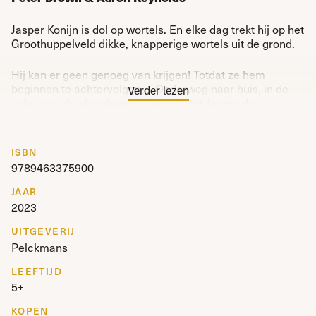
Jasper Konijn is dol op wortels. En elke dag trekt hij op het
Groothuppelveld dikke, knapperige wortels uit de grond.
Hij kan er geen genoeg van krijgen! Totdat ze hem
beginnen te achtervolgen ... Onderweg naar huis, in de
Verder lezen
schuur, in de slaapkamer – overal ziet Jasper die
griezelige groente!
ISBN
9789463375900
JAAR
2023
UITGEVERIJ
Pelckmans
LEEFTIJD
5+
KOPEN